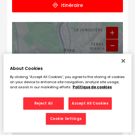
Itinéraire
+
−
About Cookies
By clicking “Accept All Cookies”, you agree to the storing of cookies
on your device to enhance site navigation, analyze site usage,
and assist in our marketing efforts.
Politique de cookies
Reject All
Accept All Cookies
Naviguer
Itinéraire
Cookie Settings
Leaflet
| Map ©2026
HERE
Horaires d'ouverture