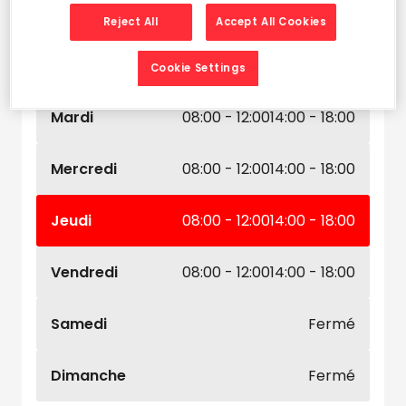
Leaflet
| Map ©2026
HERE
Horaires d'ouverture
Reject All
Accept All Cookies
Lundi
08:00 - 12:00
14:00 - 18:00
Cookie Settings
Mardi
08:00 - 12:00
14:00 - 18:00
Mercredi
08:00 - 12:00
14:00 - 18:00
Jeudi
08:00 - 12:00
14:00 - 18:00
Vendredi
08:00 - 12:00
14:00 - 18:00
Samedi
Fermé
Dimanche
Fermé