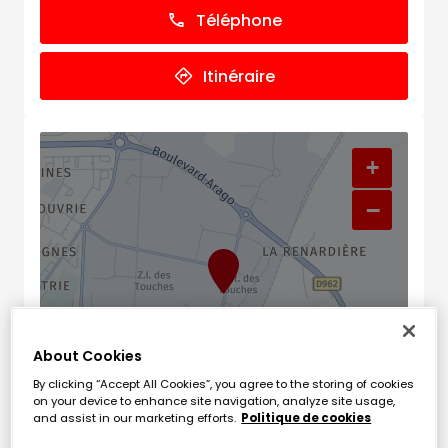
Téléphone
Itinéraire
+
−
About Cookies
By clicking “Accept All Cookies”, you agree to the storing of cookies
on your device to enhance site navigation, analyze site usage,
and assist in our marketing efforts.
Politique de cookies
Naviguer
Itinéraire