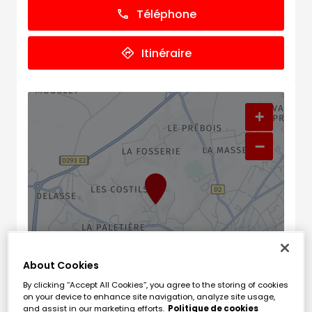
Téléphone
Itinéraire
+
−
About Cookies
By clicking “Accept All Cookies”, you agree to the storing of cookies
Naviguer
Itinéraire
on your device to enhance site navigation, analyze site usage,
and assist in our marketing efforts.
Politique de cookies