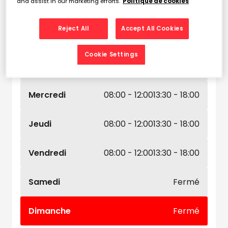
and assist in our marketing efforts.
Politique de cookies
Leaflet
| Map ©2026
HERE
Horaires d'ouverture
Reject All
Accept All Cookies
Lundi
08:00 - 12:00
13:30 - 18:00
Cookie Settings
Mardi
08:00 - 12:00
13:30 - 18:00
Mercredi
08:00 - 12:00
13:30 - 18:00
Jeudi
08:00 - 12:00
13:30 - 18:00
Vendredi
08:00 - 12:00
13:30 - 18:00
Samedi
Fermé
Dimanche
Fermé