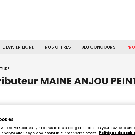
DEVIS EN LIGNE
NOS OFFRES
JEU CONCOURS
PR
NTURE
ributeur MAINE ANJOU PEI
ookies
 “Accept All Cookies”, you agree to the storing of cookies on your device to enh
 analyze site usage, and assist in our marketing efforts.
Politique de cooki