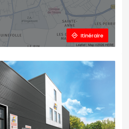
Itinéraire
Leaflet
| Map ©2026
HERE