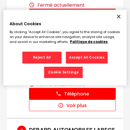
Fermé actuellement
Téléphone
About Cookies
Voir plus
By clicking “Accept All Cookies”, you agree to the storing of cookies
on your device to enhance site navigation, analyze site usage,
and assist in our marketing efforts.
Politique de cookies
PIECES AUTO TOULOUSE -
2
Reject All
Accept All Cookies
LBPA
5.94
8 boulevard de Thibaud
km
Cookie Settings
31100 TOULOUSE
Fermé actuellement
Téléphone
Voir plus