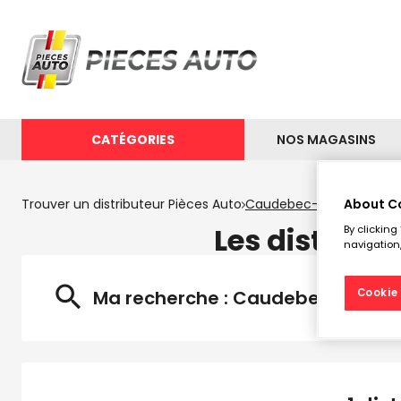
CATÉGORIES
NOS MAGASINS
Trouver un distributeur Pièces Auto
Caudebec-lès-Elbeuf
About C
Les distribu
By clicking
navigation,
Ma recherche :
Caudebec-lès-Elb
Cookie 