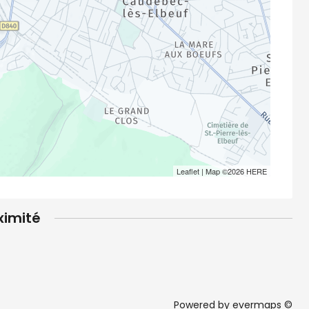
Leaflet
| Map ©2026
HERE
ximité
Powered by
evermaps ©