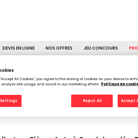
DEVIS EN LIGNE
NOS OFFRES
JEU CONCOURS
PR
ookies
teurs Pièces Auto à Caudeb
 “Accept All Cookies”, you agree to the storing of cookies on your device to enh
 analyze site usage, and assist in our marketing efforts.
Politique de cooki
euf
Settings
Reject All
Accept A