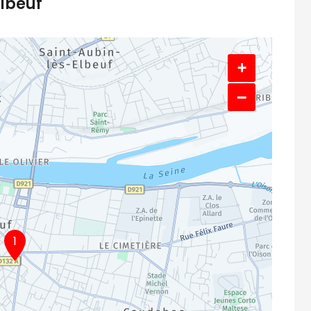
Elbeuf
+
−
1