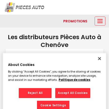
PROMOTIONS
Les distributeurs Pièces Auto à
Chenôve
Modifier
About Cookies
By clicking “Accept All Cookies”, you agree to the storing of cookies
Liste
Carte
on your device to enhance site navigation, analyze site usage,
and assist in our marketing efforts.
Politique de cookies
PIECES AUTO CHENOVE
1
Reject All
Accept All Cookies
143 avenue Roland Carraz
984 m
Cookie Settings
21300 CHENOVE