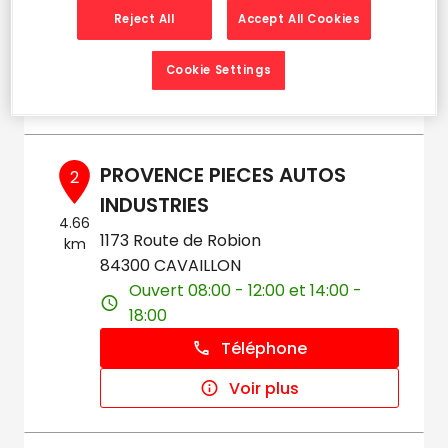
Ouvert 10:00 - 18:00
Reject All
Accept All Cookies
Téléphone
Cookie Settings
Voir plus
PROVENCE PIECES AUTOS
2
INDUSTRIES
4.66
1173 Route de Robion
km
84300 CAVAILLON
Ouvert 08:00 - 12:00 et 14:00 -
18:00
Téléphone
Voir plus