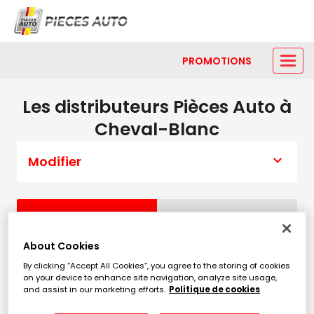
PROMOTIONS
Les distributeurs Pièces Auto à
Cheval-Blanc
Modifier
Liste
Carte
About Cookies
PIECES AUTO CHEVAL-BLANC
1
By clicking “Accept All Cookies”, you agree to the storing of cookies
on your device to enhance site navigation, analyze site usage,
9 chemin des Ateliers
and assist in our marketing efforts.
Politique de cookies
896 m
84460 CHEVAL BLANC