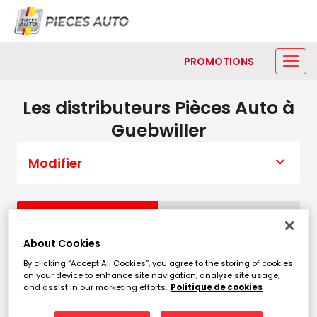
PROMOTIONS
Les distributeurs Pièces Auto à
Guebwiller
Modifier
Liste
Carte
About Cookies
By clicking “Accept All Cookies”, you agree to the storing of cookies
ESPACE DISTRIBUTION AUTO
1
on your device to enhance site navigation, analyze site usage,
and assist in our marketing efforts.
Politique de cookies
3 RUE ANATOLE MECHLER
1.6 km
68360 SOULTZ