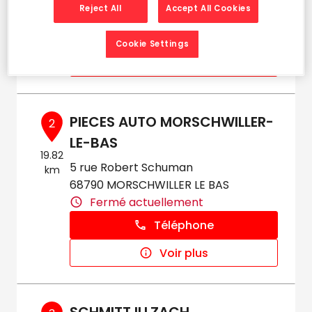
Reject All
Accept All Cookies
Fermé actuellement
Téléphone
Cookie Settings
Voir plus
PIECES AUTO MORSCHWILLER-
2
LE-BAS
19.82
5 rue Robert Schuman
km
68790 MORSCHWILLER LE BAS
Fermé actuellement
Téléphone
Voir plus