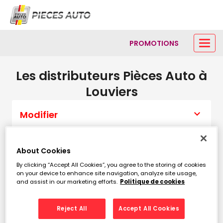
PROMOTIONS
Les distributeurs Pièces Auto à
Louviers
Modifier
About Cookies
Liste
Carte
By clicking “Accept All Cookies”, you agree to the storing of cookies
on your device to enhance site navigation, analyze site usage,
and assist in our marketing efforts.
Politique de cookies
PIECES AUTO ELBEUF
1
3 rue des Marchands
Reject All
Accept All Cookies
14.1 km
76500 ELBEUF