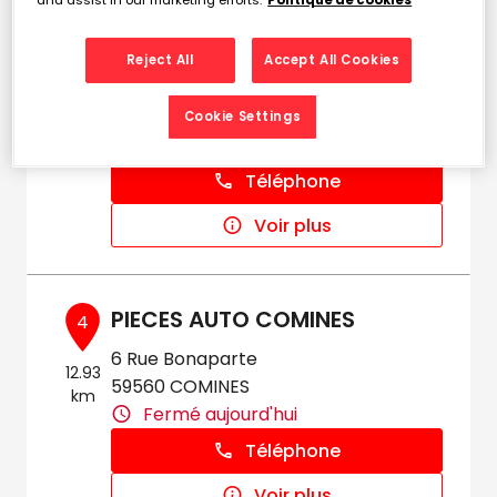
ARMENTIERES PIECES AUTO
3
5 Rue Gambetta
Reject All
Accept All Cookies
3.91 km
59280 ARMENTIERES
Ouvert 08:30 - 12:00 et 14:00 -
Cookie Settings
18:30
Téléphone
Voir plus
PIECES AUTO COMINES
4
6 Rue Bonaparte
12.93
59560 COMINES
km
Fermé aujourd'hui
Téléphone
Voir plus