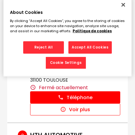
km
Fermé actuellement
About Cookies
Téléphone
By clicking “Accept All Cookies”, you agree to the storing of cookies
on your device to enhance site navigation, analyze site usage,
Voir plus
and assist in our marketing efforts.
Politique de cookies
Reject All
Accept All Cookies
PIECES AUTO TOULOUSE -
2
LBPA
Cookie Settings
4.38
8 boulevard de Thibaud
km
31100 TOULOUSE
Fermé actuellement
Téléphone
Voir plus