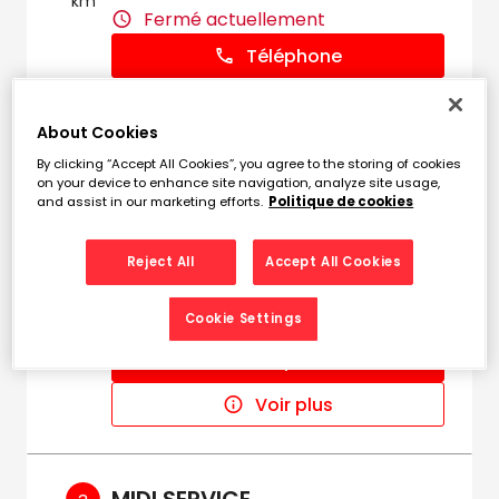
km
Fermé actuellement
Téléphone
Voir plus
About Cookies
By clicking “Accept All Cookies”, you agree to the storing of cookies
on your device to enhance site navigation, analyze site usage,
PIECES AUTO TOULOUSE -
2
and assist in our marketing efforts.
Politique de cookies
LBPA
11.03
Reject All
Accept All Cookies
8 boulevard de Thibaud
km
31100 TOULOUSE
Cookie Settings
Fermé actuellement
Téléphone
Voir plus