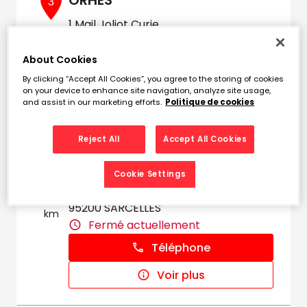
ORHES
3
1 Mail Joliot Curie
8.56
95310 SAINTOUENL'AUMONE
km
Fermé aujourd'hui
About Cookies
Téléphone
By clicking “Accept All Cookies”, you agree to the storing of cookies
on your device to enhance site navigation, analyze site usage,
and assist in our marketing efforts.
Politique de cookies
Voir plus
Reject All
Accept All Cookies
UNION AUTO SERVICES
4
Cookie Settings
3 Boulevard Albert Camus
10.47
95200 SARCELLES
km
Fermé actuellement
Téléphone
Voir plus