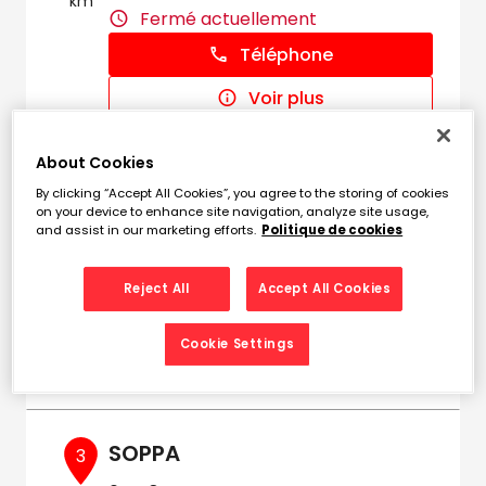
km
Fermé actuellement
Téléphone
Voir plus
About Cookies
APA MADRAGUE
2
By clicking “Accept All Cookies”, you agree to the storing of cookies
on your device to enhance site navigation, analyze site usage,
216 Chemin Madrague Ville
and assist in our marketing efforts.
Politique de cookies
7.52
13015 MARSEILLE
km
Fermé actuellement
Reject All
Accept All Cookies
Téléphone
Cookie Settings
Voir plus
SOPPA
3