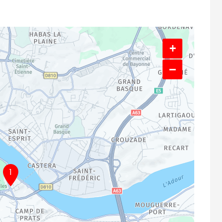
+
−
1