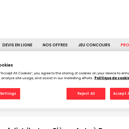
DEVIS EN LIGNE
NOS OFFRES
JEU CONCOURS
PR
ookies
 “Accept All Cookies”, you agree to the storing of cookies on your device to enh
istributeurs Pièces Auto à 
 analyze site usage, and assist in our marketing efforts.
Politique de cooki
Settings
Reject All
Accept A