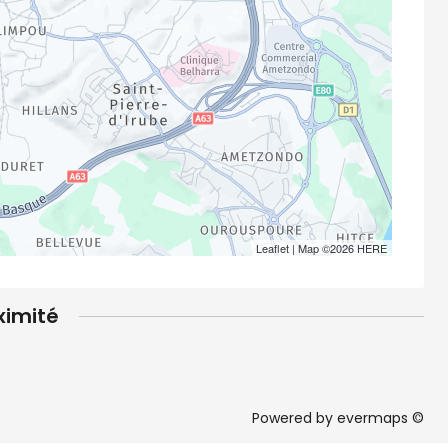
Leaflet
| Map ©2026
HERE
ximité
Powered by
evermaps ©