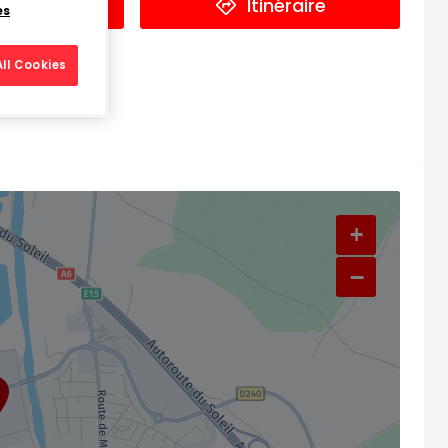
éphone
Itinéraire
es
ll Cookies
+
−