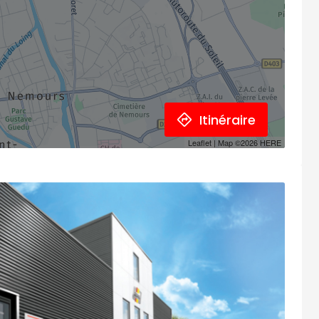
Itinéraire
Leaflet
| Map ©2026
HERE