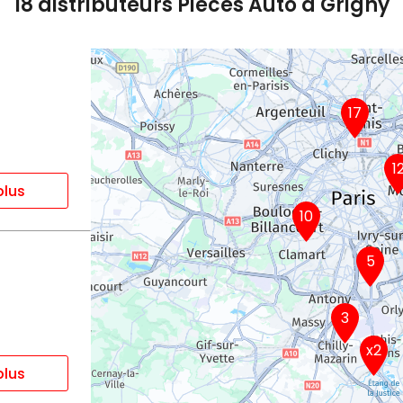
18 distributeurs Pièces Auto à Grigny
17
1
plus
10
5
3
x2
plus