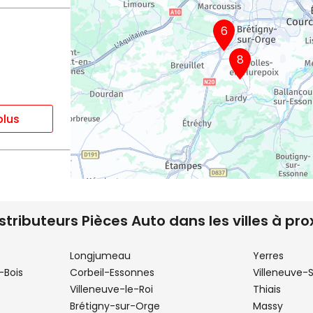
6
8
plus
istributeurs Pièces Auto dans les villes à pro
Longjumeau
Yerres
plus
-Bois
Corbeil-Essonnes
Villeneuve-
Villeneuve-le-Roi
Thiais
Brétigny-sur-Orge
Massy