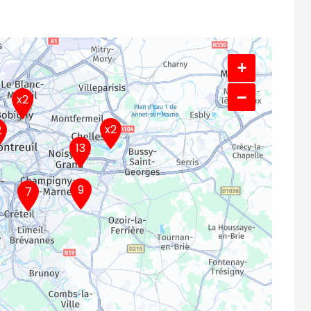
+
−
x2
x2
2
13
9
7