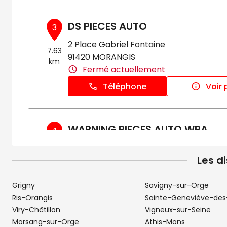
DS PIECES AUTO
3
2 Place Gabriel Fontaine
7.63
91420 MORANGIS
km
Fermé actuellement
Téléphone
Voir 
WARNING PIECES AUTO WPA
4
27 Boulevard de Fontainebleau
8.41 km
Les d
91100 CORBEIL-ESSONNES
Fermé actuellement
Grigny
Savigny-sur-Orge
Téléphone
Voir 
Ris-Orangis
Sainte-Geneviève-des
Viry-Châtillon
Vigneux-sur-Seine
Morsang-sur-Orge
Athis-Mons