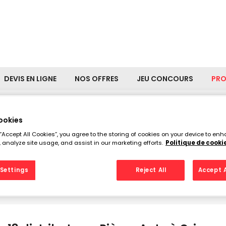
DEVIS EN LIGNE
NOS OFFRES
JEU CONCOURS
PR
ookies
istributeurs Pièces Auto à 
 “Accept All Cookies”, you agree to the storing of cookies on your device to enh
 analyze site usage, and assist in our marketing efforts.
Politique de cooki
Settings
Reject All
Accept A