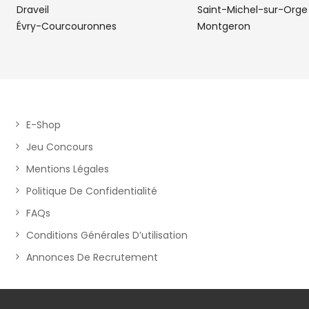
CENTRAL PARTS
5
Draveil
Saint-Michel-sur-Orge
Évry-Courcouronnes
Montgeron
220 - 232 Avenue de Stalingrad
12.47
94550 CHEVILLY LARUE
km
Fermé actuellement
Téléphone
Voir 
E-Shop
PIECES AUTO ARPAJON
Jeu Concours
6
Mentions Légales
77 avenue de Verdun
13.75
91290 ARPAJON
Politique De Confidentialité
km
Fermé actuellement
FAQs
Téléphone
Voir 
Conditions Générales D’utilisation
Annonces De Recrutement
MMPA
7