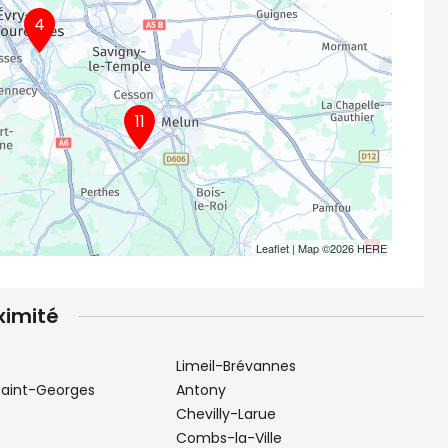
4
11
Leaflet
| Map ©2026
HERE
ximité
Limeil-Brévannes
Saint-Georges
Antony
Chevilly-Larue
Combs-la-Ville