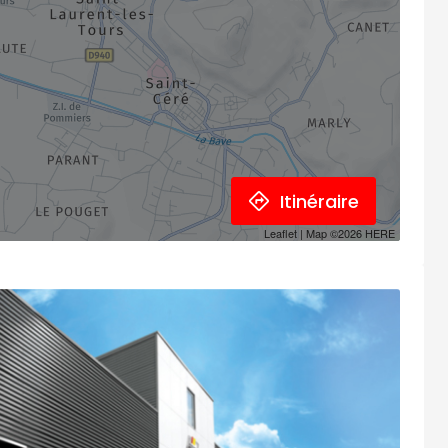
Itinéraire
Leaflet
| Map ©2026
HERE