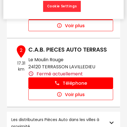
km
Fermé actuellement
Cookie Settings
Téléphone
Voir plus
C.A.B. PIECES AUTO TERRASS
2
Le Moulin Rouge
17.31
24120 TERRASSON LAVILLEDIEU
km
Fermé actuellement
Téléphone
Voir plus
Les distributeurs Pièces Auto dans les villes à
proximité