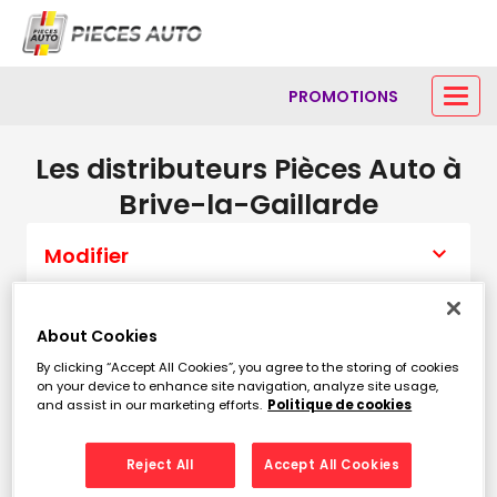
PROMOTIONS
Les distributeurs Pièces Auto à
Brive-la-Gaillarde
Modifier
About Cookies
Liste
Carte
By clicking “Accept All Cookies”, you agree to the storing of cookies
on your device to enhance site navigation, analyze site usage,
and assist in our marketing efforts.
Politique de cookies
C.A.B. PIECES AUTO BRIVE
1
10 Rue Charles Boulle
Reject All
Accept All Cookies
2.27
19360 MALEMORT