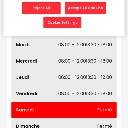
Naviguer
Itinéraire
Reject All
Accept All Cookies
Leaflet
| Map ©2026
HERE
Horaires d'ouverture
Cookie Settings
Lundi
08:00 - 12:00
13:30 - 18:00
Mardi
08:00 - 12:00
13:30 - 18:00
Mercredi
08:00 - 12:00
13:30 - 18:00
Jeudi
08:00 - 12:00
13:30 - 18:00
Vendredi
08:00 - 12:00
13:30 - 18:00
Samedi
Fermé
Dimanche
Fermé