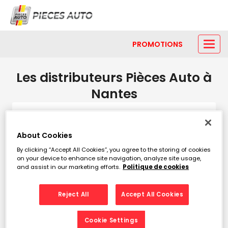
PROMOTIONS
Les distributeurs Pièces Auto à
Nantes
Modifier
About Cookies
By clicking “Accept All Cookies”, you agree to the storing of cookies
Liste
Carte
on your device to enhance site navigation, analyze site usage,
and assist in our marketing efforts.
Politique de cookies
PIECES AUTO BASSE GOULAINE
1
Reject All
Accept All Cookies
699 Route de Clisson
8.92
Cookie Settings
44115 BASSE GOULAINE