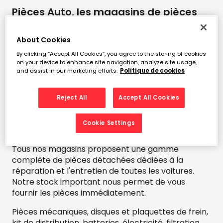
Pièces Auto, les magasins de pièces
détachées automobiles de proximité
About Cookies
Depuis 1995, Pièces Auto est le réseau de magasins
de proximité spécialisé dans la distribution de
By clicking “Accept All Cookies”, you agree to the storing of cookies
on your device to enhance site navigation, analyze site usage,
pièces détachées automobiles. Nous sommes au
and assist in our marketing efforts.
Politique de cookies
service des professionnels et des particuliers.
Avec plus de 260 magasins répartis sur toute la
France, vous trouverez toujours un Pièces Auto
Reject All
Accept All Cookies
près de chez vous !
Cookie Settings
Pièces détachées pour l'automobile
Tous nos magasins proposent une gamme
complète de pièces détachées dédiées à la
réparation et l'entretien de toutes les voitures.
Notre stock important nous permet de vous
fournir les pièces immédiatement.
Pièces mécaniques, disques et plaquettes de frein,
kit de distribution, batteries, électricité, filtration,