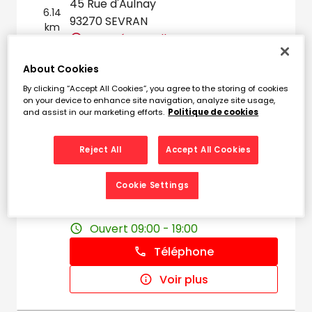
45 Rue d'Aulnay
6.14
93270 SEVRAN
km
Fermé actuellement
Téléphone
About Cookies
Voir plus
By clicking “Accept All Cookies”, you agree to the storing of cookies
on your device to enhance site navigation, analyze site usage,
and assist in our marketing efforts.
Politique de cookies
DESTOCK PIECES AUTO
4
Reject All
Accept All Cookies
AULNAY SAS
6.97
Cookie Settings
121 - 123 Route de Mitry
km
93600 AULNAY-SOUS-BOIS
Ouvert 09:00 - 19:00
Téléphone
Voir plus