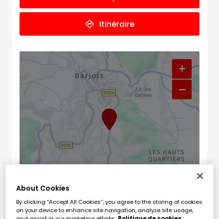
Itinéraire
+
−
About Cookies
Naviguer
Itinéraire
By clicking “Accept All Cookies”, you agree to the storing of cookies
Leaflet
| Map ©2026
HERE
on your device to enhance site navigation, analyze site usage,
and assist in our marketing efforts.
Politique de cookies