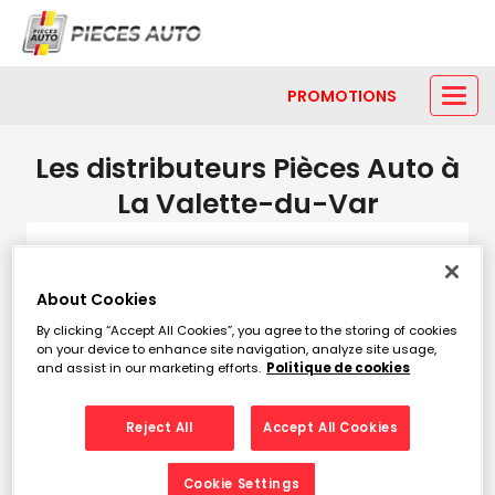
PROMOTIONS
Les distributeurs Pièces Auto à
La Valette-du-Var
Modifier
About Cookies
By clicking “Accept All Cookies”, you agree to the storing of cookies
Liste
Carte
on your device to enhance site navigation, analyze site usage,
and assist in our marketing efforts.
Politique de cookies
COMPTOIR PIECES AUTO -LA
1
Reject All
Accept All Cookies
SEYNE
9.05
Cookie Settings
76 AVENUE LEON GAMBETTA