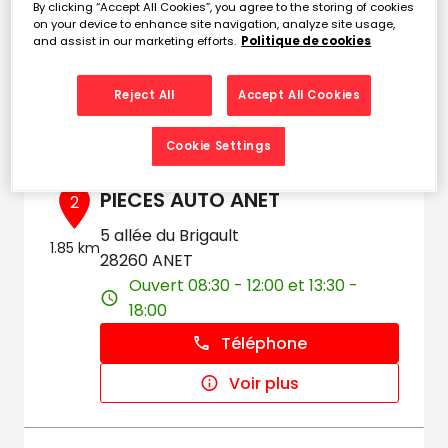
By clicking “Accept All Cookies”, you agree to the storing of cookies
Ouvert 08:30 - 12:00 et 13:30 -
on your device to enhance site navigation, analyze site usage,
18:00
and assist in our marketing efforts.
Politique de cookies
Téléphone
Reject All
Accept All Cookies
Voir plus
Cookie Settings
PIECES AUTO ANET
2
5 allée du Brigault
1.85 km
28260 ANET
Ouvert 08:30 - 12:00 et 13:30 -
18:00
Téléphone
Voir plus