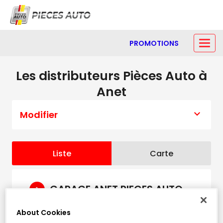
PROMOTIONS
Les distributeurs Pièces Auto à
Anet
Modifier
Liste
Carte
GARAGE ANET PIECES AUTO
1
5 Allee du Brigault
About Cookies
1.83 km
28260 ANET