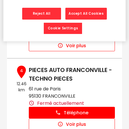
FRANCONVILLE PIECES AUTO
3
25 Rue Andre Citroen
10.86
Reject All
Accept All Cookies
95130 FRANCONVILLE LA GARENNE
km
Fermé actuellement
Cookie Settings
Téléphone
Voir plus
PIECES AUTO FRANCONVILLE -
4
TECHNO PIECES
12.46
61 rue de Paris
km
95130 FRANCONVILLE
Fermé actuellement
Téléphone
Voir plus