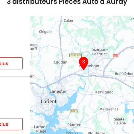
3 distributeurs Pièces Auto à Auray
3
plus
plus