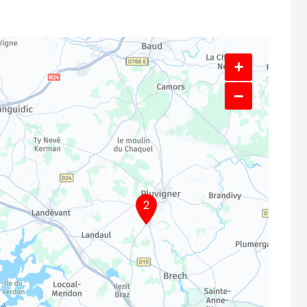
+
−
2