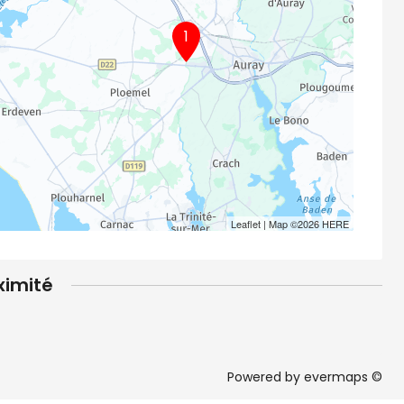
1
Leaflet
| Map ©2026
HERE
ximité
Powered by
evermaps ©