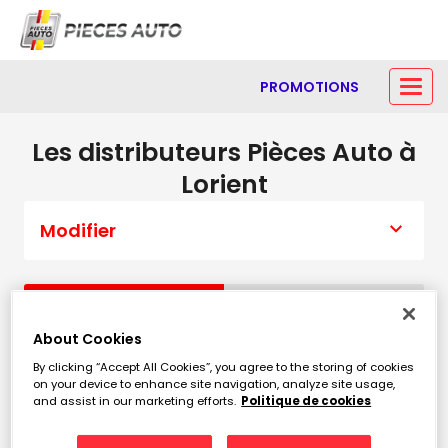
PROMOTIONS
Les distributeurs Pièces Auto à
Lorient
Modifier
Liste
Carte
About Cookies
By clicking “Accept All Cookies”, you agree to the storing of cookies
FAIH
1
on your device to enhance site navigation, analyze site usage,
and assist in our marketing efforts.
Politique de cookies
Zi de Kerandre
7.9 km
56703 HENNEBONT CEDEX