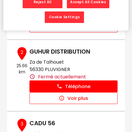
Reject All
Accept All Cookies
Fermé actuellement
Téléphone
Cookie Settings
Voir plus
GUHUR DISTRIBUTION
2
Za de Talhouet
25.66
56330 PLUVIGNER
km
Fermé actuellement
Téléphone
Voir plus
CADU 56
3