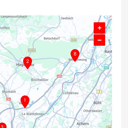
+
−
8
2
1
3