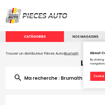
CATÉGORIES
NOS MAGASINS
About C
Trouver un distributeur Pièces Auto
Brumath
By clicking
Les di
navigation,
Cookie 
Ma recherche :
Brumath