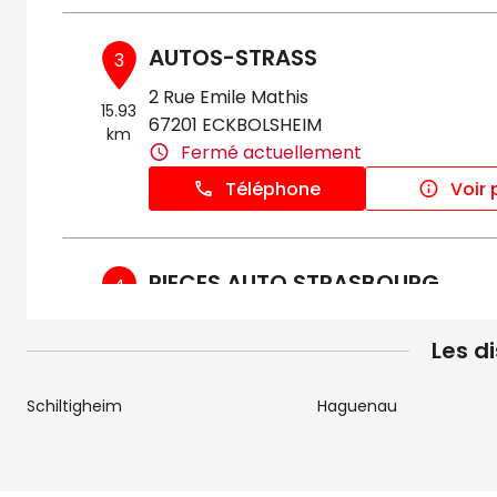
AUTOS-STRASS
3
2 Rue Emile Mathis
15.93
67201 ECKBOLSHEIM
km
Fermé actuellement
Téléphone
Voir 
PIECES AUTO STRASBOURG
4
6 Route de Strasbourg
19.48
Les d
67100 STRASBOURG
km
Fermé actuellement
Schiltigheim
Haguenau
Téléphone
Voir 