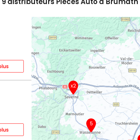
9 distributeurs Pièces Auto à Brumath
plus
x2
5
plus