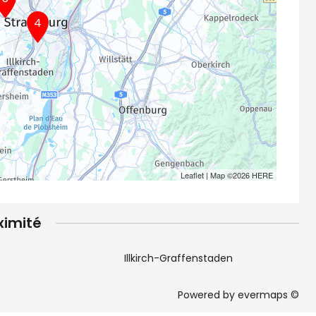
4
Leaflet
| Map ©2026
HERE
ximité
Illkirch-Graffenstaden
Powered by
evermaps ©