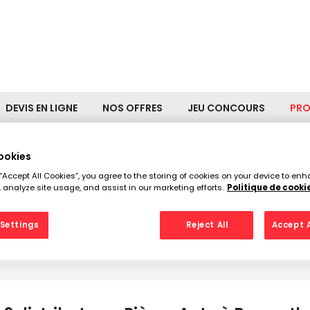
DEVIS EN LIGNE
NOS OFFRES
JEU CONCOURS
PR
ookies
 “Accept All Cookies”, you agree to the storing of cookies on your device to enh
stributeurs Pièces Auto à 
 analyze site usage, and assist in our marketing efforts.
Politique de cooki
Settings
Reject All
Accept A