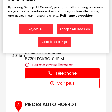
About Cookies
Fermé actuellement
By clicking “Accept All Cookies”, you agree to the storing of cookies
on your device to enhance site navigation, analyze site usage,
Téléphone
and assist in our marketing efforts.
Politique de cookies
Voir plus
Reject All
Accept All Cookies
Cookie Settings
AUTOS-STRASS
2
2 Rue Emile Mathis
4.31 km
67201 ECKBOLSHEIM
Fermé actuellement
Téléphone
Voir plus
PIECES AUTO HOERDT
3