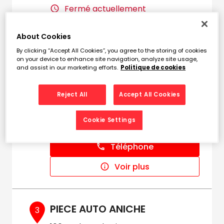
Fermé actuellement
Téléphone
About Cookies
Voir plus
By clicking “Accept All Cookies”, you agree to the storing of cookies
on your device to enhance site navigation, analyze site usage,
and assist in our marketing efforts.
Politique de cookies
PIECES AUTO CAUDRY
2
Reject All
Accept All Cookies
25 Rue de Saint Quentin
13.98
59540 CAUDRY
Cookie Settings
km
Fermé actuellement
Téléphone
Voir plus
PIECE AUTO ANICHE
3