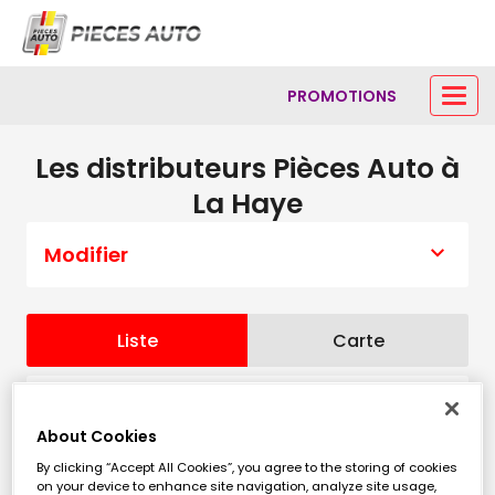
PROMOTIONS
Les distributeurs Pièces Auto à
La Haye
Modifier
Liste
Carte
HAYAUTO - WARNING CENTRE
1
About Cookies
AUTO
By clicking “Accept All Cookies”, you agree to the storing of cookies
606 m
on your device to enhance site navigation, analyze site usage,
5 Les Hauts Vents