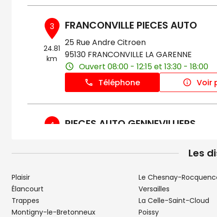
FRANCONVILLE PIECES AUTO
3
25 Rue Andre Citroen
24.81
95130 FRANCONVILLE LA GARENNE
km
Ouvert 08:00 - 12:15 et 13:30 - 18:00
Téléphone
Voir 
PIECES AUTO GENNEVILLIERS
4
111 Avenue Gabriel Péri
25.12
Les d
92230 GENNEVILLIERS
km
Ouvert 09:00 - 18:00
Plaisir
Le Chesnay-Rocquenc
Téléphone
Voir 
Élancourt
Versailles
Trappes
La Celle-Saint-Cloud
Montigny-le-Bretonneux
Poissy