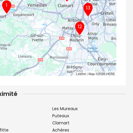
1
13
12
Leaflet
| Map ©2026
HERE
ximité
Les Mureaux
Puteaux
Clamart
fitte
Achères