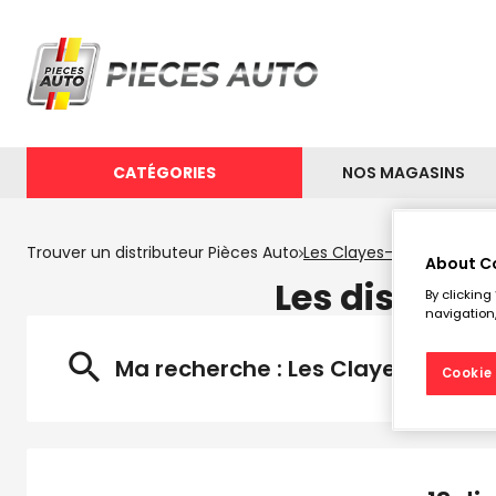
CATÉGORIES
NOS MAGASINS
Trouver un distributeur Pièces Auto
Les Clayes-sous-Bois
About C
Les distrib
By clicking
navigation,
Ma recherche :
Les Clayes-sous-B
Cookie 