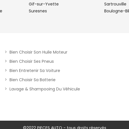
TECHNO
Gif-sur-Yvette
Sartrouville
e
Suresnes
Boulogne-Bi
plus
Bien Choisir Son Huile Moteur
Bien Choisir Ses Pneus
Bien Entretenir Sa Voiture
Bien Choisir Sa Batterie
Lavage & Shampooing Du Véhicule
plus
Y
©2022 PIECES AUTO - tous droits réservés