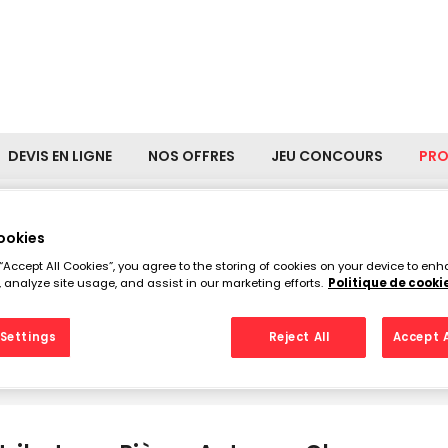
DEVIS EN LIGNE
NOS OFFRES
JEU CONCOURS
PR
ookies
uteurs Pièces Auto aux Clay
 “Accept All Cookies”, you agree to the storing of cookies on your device to enh
 analyze site usage, and assist in our marketing efforts.
Politique de cooki
ois
Settings
Reject All
Accept A