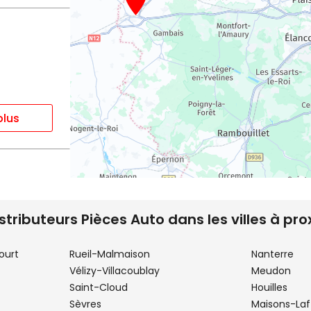
plus
istributeurs Pièces Auto dans les villes à pro
ourt
Rueil-Malmaison
Nanterre
plus
Vélizy-Villacoublay
Meudon
Saint-Cloud
Houilles
Sèvres
Maisons-Laf