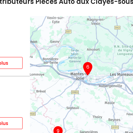
stributeurs Pièces Auto aux Clayes-sou
plus
6
plus
9