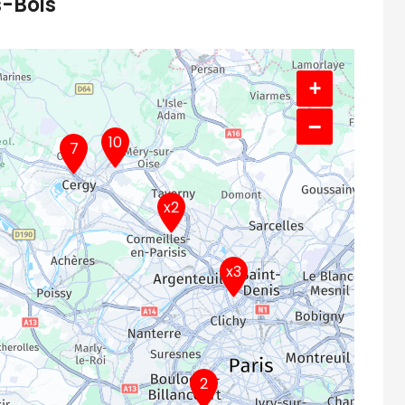
s-Bois
+
−
10
7
x2
x3
2