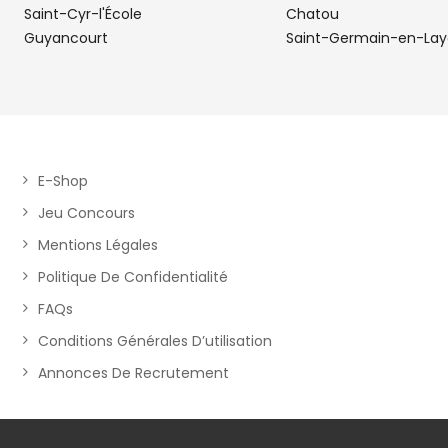
PIECES AUTO FRANCONVILLE - 
5
Saint-Cyr-l'École
Chatou
PIECES
Guyancourt
Saint-Germain-en-Lay
25.24
61 rue de Paris
km
95130 FRANCONVILLE
Ouvert 09:00 - 19:00
Téléphone
Voir 
E-Shop
Jeu Concours
DS PIECES AUTO 2
6
Mentions Légales
Politique De Confidentialité
RUE JEAN PIERRE TIMBAUD
25.34
78520 LIMAY
FAQs
km
Ouvert 08:30 - 12:00 et 14:00 - 17:00
Conditions Générales D’utilisation
Téléphone
Voir 
Annonces De Recrutement
LA CENTRALE PIECE AUTO CERG