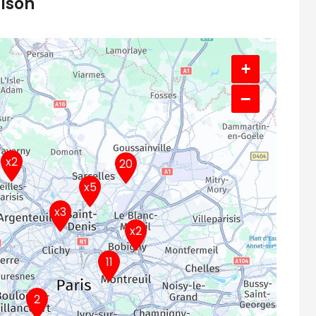
aison
+
−
x2
20
x5
x3
x2
11
2