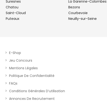
Suresnes
La Garenne-Colombes
Chatou
Bezons
FRANCONVILLE PIECES AUTO
5
Saint-Cloud
Courbevoie
25 Rue Andre Citroen
Puteaux
Neuilly-sur-Seine
12.68
95130 FRANCONVILLE LA GARENNE
km
Fermé actuellement
Téléphone
Voir 
E-Shop
PIECES AUTO SAINT-OUEN
6
Jeu Concours
11 Avenue Michelet
Mentions Légales
12.77
93400 SAINT-OUEN
km
Politique De Confidentialité
Fermé actuellement
FAQs
Téléphone
Voir 
Conditions Générales D’utilisation
Annonces De Recrutement
SAINT DENIS PIECES AUTO