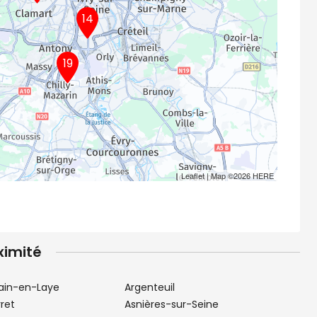
14
19
Leaflet
| Map ©2026
HERE
ximité
ain-en-Laye
Argenteuil
rret
Asnières-sur-Seine