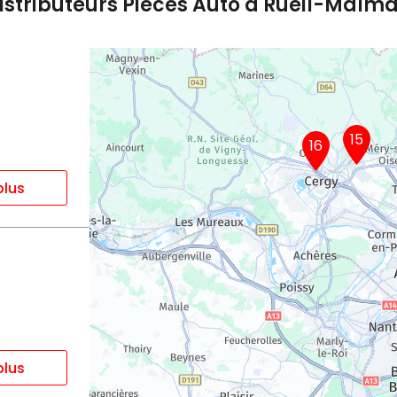
istributeurs Pièces Auto à Rueil-Malm
15
16
plus
plus