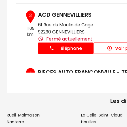
ACD GENNEVILLIERS
3
61 Rue du Moulin de Cage
11.05
92230 GENNEVILLIERS
km
Fermé actuellement
Téléphone
Voir 
PIECES AUTO FRANCONVILLE - 
4
PIECES
12.3 km
61 rue de Paris
95130 FRANCONVILLE
Les d
Fermé actuellement
Téléphone
Voir 
Rueil-Malmaison
La Celle-Saint-Cloud
Nanterre
Houilles