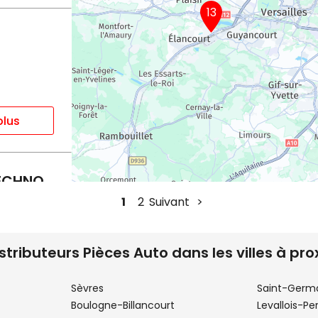
13
plus
TECHNO
1
2
Suivant
istributeurs Pièces Auto dans les villes à pro
plus
Sèvres
Saint-Germ
Boulogne-Billancourt
Levallois-Pe