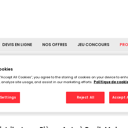
DEVIS EN LIGNE
NOS OFFRES
JEU CONCOURS
PR
ookies
buteurs Pièces Auto à Ruei
 “Accept All Cookies”, you agree to the storing of cookies on your device to enh
 analyze site usage, and assist in our marketing efforts.
Politique de cooki
Settings
Reject All
Accept A