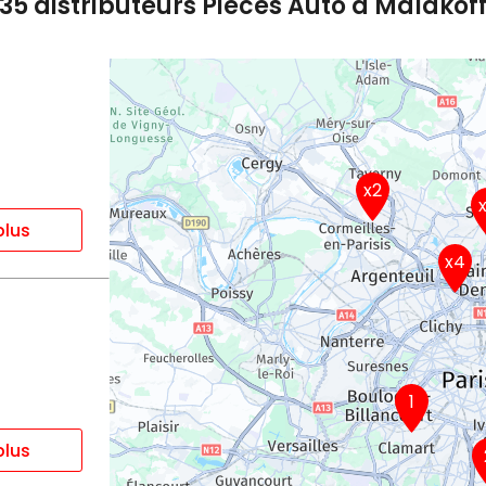
35 distributeurs Pièces Auto à Malakof
x2
plus
x4
1
plus