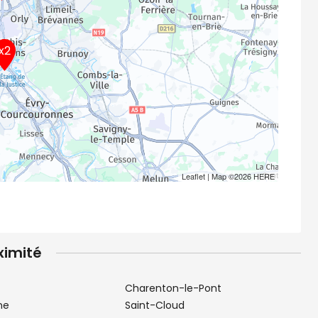
x2
Leaflet
| Map ©2026
HERE
ximité
Charenton-le-Pont
ne
Saint-Cloud