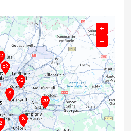
f
+
−
x2
x2
x2
3
20
8
2