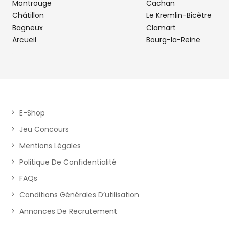
Montrouge
PIECES AUTO GENNEVILLIERS
Cachan
5
Châtillon
Le Kremlin-Bicêtre
111 Avenue Gabriel Péri
Bagneux
Clamart
11.17 km
92230 GENNEVILLIERS
Arcueil
Bourg-la-Reine
Fermé actuellement
Téléphone
Voir 
ACD GENNEVILLIERS
6
E-Shop
61 Rue du Moulin de Cage
Jeu Concours
12.27
92230 GENNEVILLIERS
km
Mentions Légales
Fermé actuellement
Politique De Confidentialité
Téléphone
Voir 
FAQs
Conditions Générales D’utilisation
DS PIECES AUTO
Annonces De Recrutement
7