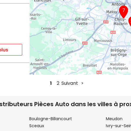
7
plus
1
2
Suivant
istributeurs Pièces Auto dans les villes à pro
plus
Boulogne-Billancourt
Meudon
Sceaux
Ivry-sur-Sei