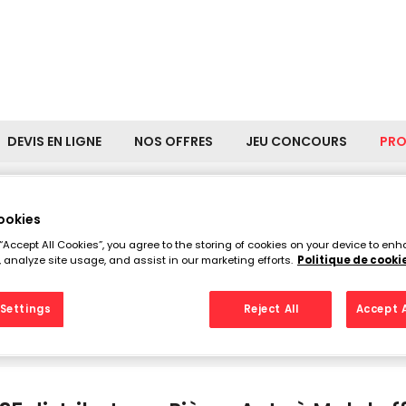
DEVIS EN LIGNE
NOS OFFRES
JEU CONCOURS
PR
ookies
stributeurs Pièces Auto à M
 “Accept All Cookies”, you agree to the storing of cookies on your device to enh
 analyze site usage, and assist in our marketing efforts.
Politique de cooki
Settings
Reject All
Accept A