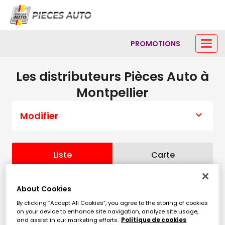
PROMOTIONS
Les distributeurs Pièces Auto à
Montpellier
Modifier
Liste
Carte
About Cookies
PIECES AUTO PEROLS
1
By clicking “Accept All Cookies”, you agree to the storing of cookies
Rue de Bir Hakeim
on your device to enhance site navigation, analyze site usage,
6.13 km
34470 PÉROLS
and assist in our marketing efforts.
Politique de cookies