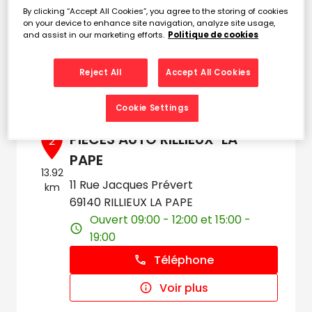
km
Ouvert 09:00 - 12:00 et 14:00 -
By clicking “Accept All Cookies”, you agree to the storing of cookies
on your device to enhance site navigation, analyze site usage,
19:00
and assist in our marketing efforts.
Politique de cookies
Téléphone
Reject All
Accept All Cookies
Voir plus
Cookie Settings
PIECES AUTO RILLIEUX-LA-
2
PAPE
13.92
11 Rue Jacques Prévert
km
69140 RILLIEUX LA PAPE
Ouvert 09:00 - 12:00 et 15:00 -
19:00
Téléphone
Voir plus