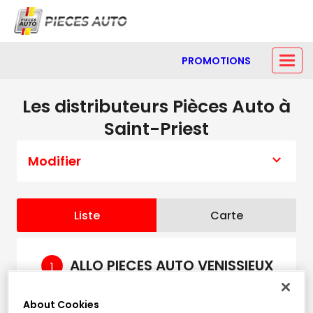
PROMOTIONS
Les distributeurs Pièces Auto à
Saint-Priest
Modifier
Liste
Carte
ALLO PIECES AUTO VENISSIEUX
1
42 Avenue Jean Jaures
4.35
About Cookies
69200 VENISSIEUX