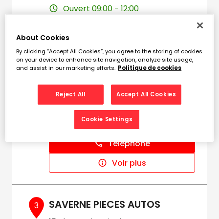
Ouvert 09:00 - 12:00
Téléphone
About Cookies
Voir plus
By clicking “Accept All Cookies”, you agree to the storing of cookies
on your device to enhance site navigation, analyze site usage,
and assist in our marketing efforts.
Politique de cookies
AUTO ELECTRICITE DAHLEN
2
Reject All
Accept All Cookies
6 Route de Strasbourg
11.62
67190 MUTZIG
km
Cookie Settings
Ouvert 09:00 - 12:00
Téléphone
Voir plus
SAVERNE PIECES AUTOS
3