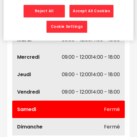
Leaflet
| Map ©2026
HERE
Horaires d'ouverture
Reject All
Accept All Cookies
Lundi
09:00 - 12:00
14:00 - 18:00
Cookie Settings
Mardi
09:00 - 12:00
14:00 - 18:00
Mercredi
09:00 - 12:00
14:00 - 18:00
Jeudi
09:00 - 12:00
14:00 - 18:00
Vendredi
09:00 - 12:00
14:00 - 18:00
Samedi
Fermé
Dimanche
Fermé