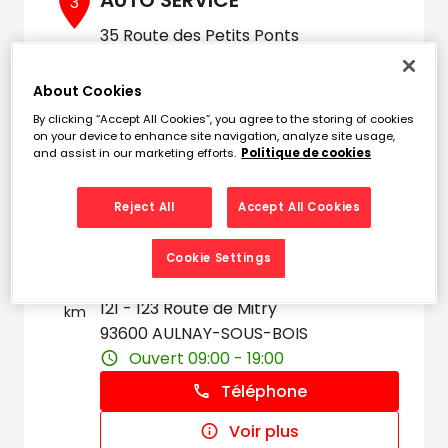
AUTO SERVICE
3
35 Route des Petits Ponts
7.88
93270 SEVRAN
km
Fermé aujourd'hui
About Cookies
Téléphone
By clicking “Accept All Cookies”, you agree to the storing of cookies
on your device to enhance site navigation, analyze site usage,
and assist in our marketing efforts.
Politique de cookies
Voir plus
Reject All
Accept All Cookies
DESTOCK PIECES AUTO
4
Cookie Settings
AULNAY SAS
8.84
121 - 123 Route de Mitry
km
93600 AULNAY-SOUS-BOIS
Ouvert 09:00 - 19:00
Téléphone
Voir plus