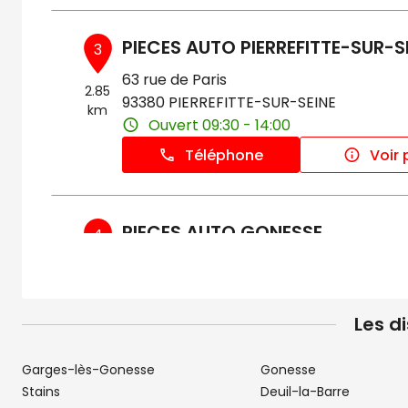
PIECES AUTO PIERREFITTE-SUR-S
3
63 rue de Paris
2.85
93380 PIERREFITTE-SUR-SEINE
km
Ouvert 09:30 - 14:00
Téléphone
Voir 
PIECES AUTO GONESSE
4
Espace Godard
3.42
95500 GONESSE
km
Ouvert 09:00 - 17:00
Les d
Téléphone
Voir 
Garges-lès-Gonesse
Gonesse
Stains
Deuil-la-Barre