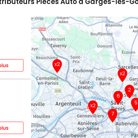
stributeurs Pièces Auto à Garges-lès-G
x2
plus
x2
2
6
5
x2
7
plus