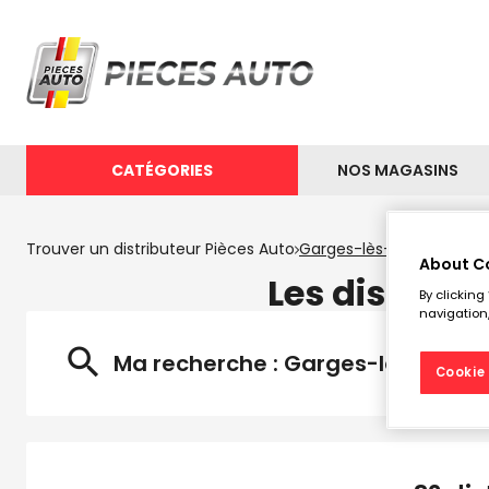
CATÉGORIES
NOS MAGASINS
Trouver un distributeur Pièces Auto
Garges-lès-Gonesse
About C
Les distrib
By clicking
navigation,
Ma recherche :
Garges-lès-Gone
Cookie 