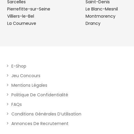
Sarcelles
BBH PIECES AUTO
Saint-Denis
5
Pierrefitte-sur-Seine
Le Blanc-Mesnil
111 Avenue Jean Mermoz
Villiers-le-Bel
Montmorency
4.66
93120 LACOURNEUVE
La Courneuve
Drancy
km
Ouvert 09:00 - 18:00
Téléphone
Voir 
SAINT DENIS PIECES AUTO
6
E-Shop
108 Rue Gabriel Peri
Jeu Concours
4.73
93200 SAINT DENIS
km
Mentions Légales
Ouvert 09:00 - 19:00
Politique De Confidentialité
Téléphone
Voir 
FAQs
Conditions Générales D’utilisation
PIECES AUTO SAINT-OUEN
Annonces De Recrutement
7