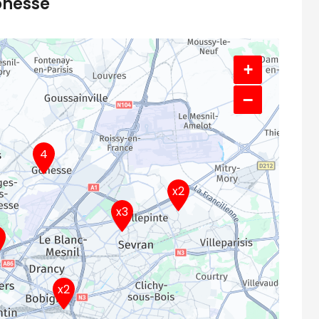
onesse
+
−
4
x2
x3
x2