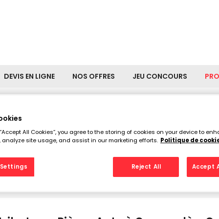
DEVIS EN LIGNE
NOS OFFRES
JEU CONCOURS
PR
ookies
uteurs Pièces Auto à Garges
 “Accept All Cookies”, you agree to the storing of cookies on your device to enh
 analyze site usage, and assist in our marketing efforts.
Politique de cooki
sse
Settings
Reject All
Accept A