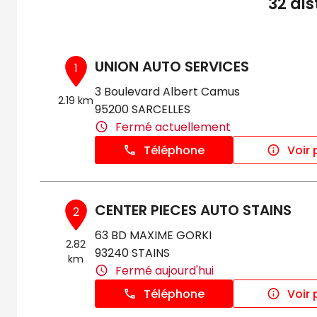
32 di
UNION AUTO SERVICES
1
3 Boulevard Albert Camus
2.19 km
95200 SARCELLES
Fermé actuellement
Téléphone
Voir 
CENTER PIECES AUTO STAINS
2
63 BD MAXIME GORKI
2.82
93240 STAINS
km
Fermé aujourd'hui
Téléphone
Voir 