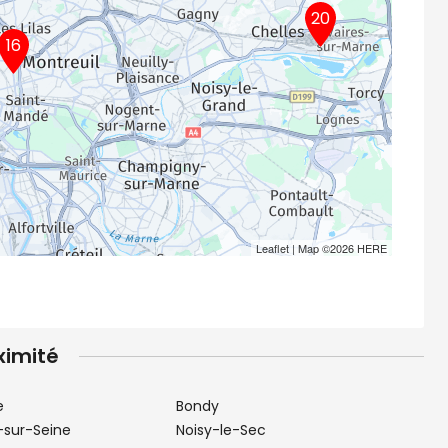
20
16
Leaflet
| Map ©2026
HERE
ximité
e
Bondy
-sur-Seine
Noisy-le-Sec