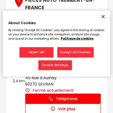
PIECES AUTO TREMBLAY-EN-
3
FRANCE
2.39
83 - 85 Avenue Henri Barbusse
km
93290 TREMBLAY-EN-FRANCE
About Cookies
Fermé actuellement
By clicking “Accept All Cookies”, you agree to the storing of cookies
on your device to enhance site navigation, analyze site usage,
Téléphone
and assist in our marketing efforts.
Politique de cookies
Voir plus
Reject All
Accept All Cookies
Cookie Settings
DP PIECES AUTO
4
45 Rue d'Aulnay
2.4 km
93270 SEVRAN
Fermé actuellement
Téléphone
Voir plus