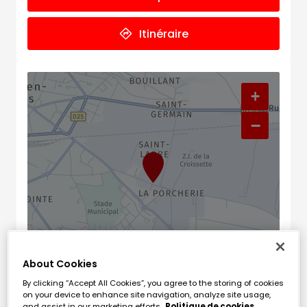
Itinéraire
+
−
About Cookies
Naviguer
Itinéraire
By clicking “Accept All Cookies”, you agree to the storing of cookies
Leaflet
| Map ©2026
HERE
on your device to enhance site navigation, analyze site usage,
and assist in our marketing efforts.
Politique de cookies