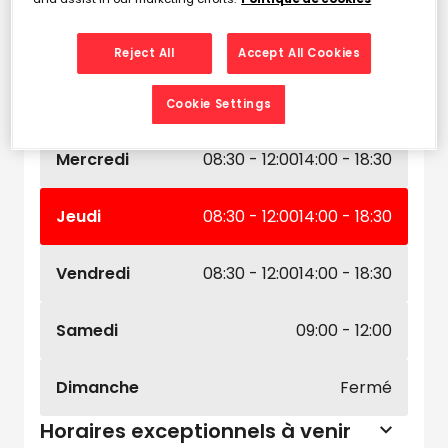
Horaires d'ouverture
Lundi
08:30 - 12:00
14:00 - 18:30
Reject All
Accept All Cookies
Mardi
08:30 - 12:00
14:00 - 18:30
Cookie Settings
Mercredi
08:30 - 12:00
14:00 - 18:30
Jeudi
08:30 - 12:00
14:00 - 18:30
Vendredi
08:30 - 12:00
14:00 - 18:30
Samedi
09:00 - 12:00
Dimanche
Fermé
Horaires exceptionnels à venir