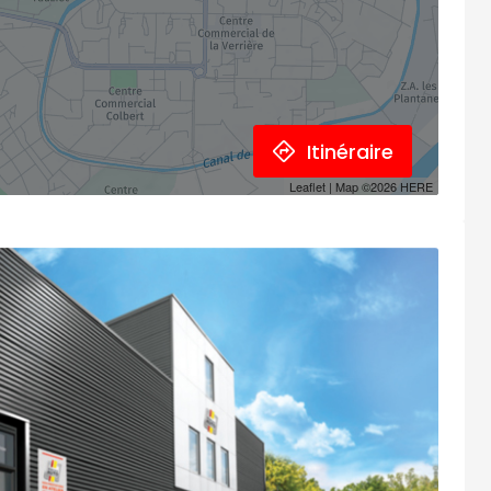
Itinéraire
Leaflet
| Map ©2026
HERE