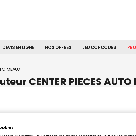
DEVIS EN LIGNE
NOS OFFRES
JEU CONCOURS
PR
UTO MEAUX
buteur CENTER PIECES AUT
ookies