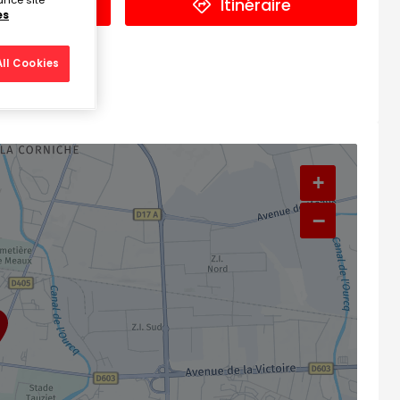
ance site
éphone
Itinéraire
es
ll Cookies
+
−