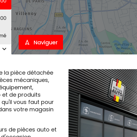
:00
:00
rmé
Naviguer
e la pièce détachée
ièces mécaniques,
, équipement,
et de produits
qu'il vous faut pour
e dans votre magasin
urs de pièces auto et
d'occasion.