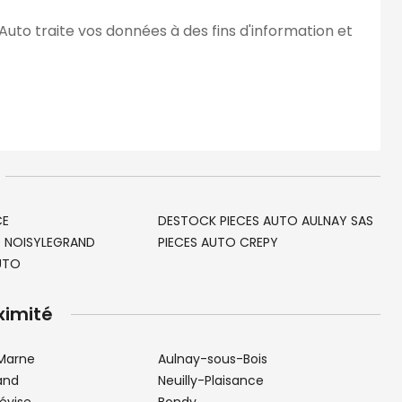
Auto traite vos données à des fins d'information et
CE
DESTOCK PIECES AUTO AULNAY SAS
O NOISYLEGRAND
PIECES AUTO CREPY
UTO
ximité
-Marne
Aulnay-sous-Bois
and
Neuilly-Plaisance