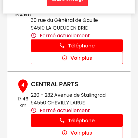
PIECES AUTO LA QUEUE-EN-
3
BRIE
15.4 km
30 rue du Général de Gaulle
94510 LA QUEUE EN BRIE
Fermé actuellement
Téléphone
Voir plus
CENTRAL PARTS
4
220 - 232 Avenue de Stalingrad
17.46
94550 CHEVILLY LARUE
km
Fermé actuellement
Téléphone
Voir plus