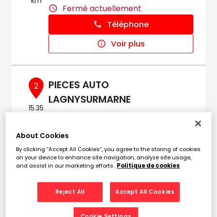
km
Fermé actuellement
Téléphone
Voir plus
PIECES AUTO
2
LAGNYSURMARNE
15.35
123 avenue du Maréchal Leclerc
km
77400 LAGNY SUR MARNE
About Cookies
Fermé actuellement
By clicking “Accept All Cookies”, you agree to the storing of cookies
Téléphone
on your device to enhance site navigation, analyze site usage,
and assist in our marketing efforts.
Politique de cookies
Voir plus
Reject All
Accept All Cookies
Cookie Settings