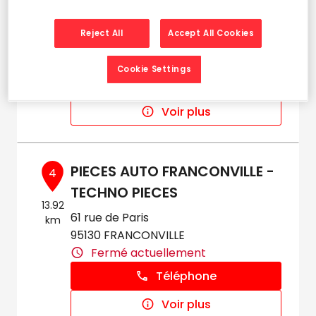
FRANCONVILLE PIECES AUTO
3
25 Rue Andre Citroen
12.37
Reject All
Accept All Cookies
95130 FRANCONVILLE LA GARENNE
km
Fermé actuellement
Cookie Settings
Téléphone
Voir plus
PIECES AUTO FRANCONVILLE -
4
TECHNO PIECES
13.92
61 rue de Paris
km
95130 FRANCONVILLE
Fermé actuellement
Téléphone
Voir plus