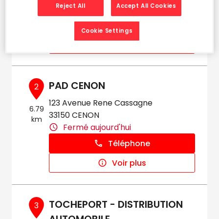
km
Reject All
Accept All Cookies
Fermé aujourd'hui
Téléphone
Cookie Settings
Voir plus
PAD CENON
2
123 Avenue Rene Cassagne
6.79
33150 CENON
km
Fermé aujourd'hui
Téléphone
Voir plus
TOCHEPORT - DISTRIBUTION
3